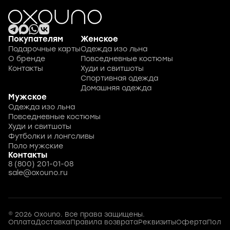
Покупателям
Женское
Подарочные карты
Одежда изо льна
О бренде
Повседневные костюмы
Контакты
Худи и свитшоты
Спортивная одежда
Домашняя одежда
Мужское
Одежда изо льна
Повседневные костюмы
Худи и свитшоты
Футболки и лонгсливы
Поло мужские
Контакты
8 (800) 201-01-08
sale@oxouno.ru
© 2026 Oxouno. Все права защищены.
Оплата
Доставка
Правила возврата
Реквизиты
Оферта
Полит