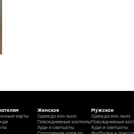
пателям
Женское
Мужское
очные карты
Одежда изо льна
Одежда изо льна
нде
Повседневные костюмы
Повседневные ко
кты
Худи и свитшоты
Худи и свитшоты
Спортивная одежда
Футболки и лонгсл