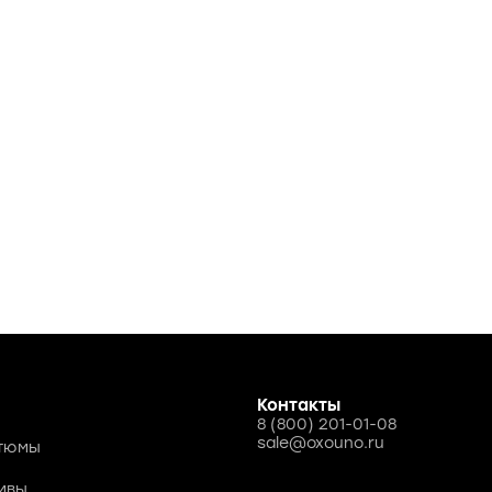
Контакты
8 (800) 201-01-08
sale@oxouno.ru
стюмы
ивы