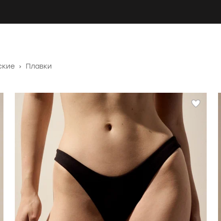
ские
›
Плавки