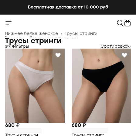
Бесплатная доставка от 10 000 руб
Нижнее белье женское
›
Трусы стринги
Главная
›
Одежда для женщин
›
Трусы стринги
Фильтры
Сортировка
680 ₽
680 ₽
Трусы стринги
Трусы стринги