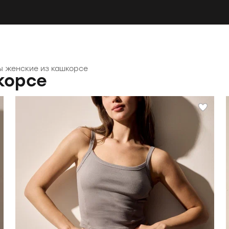
ы женские из кашкорсе
корсе