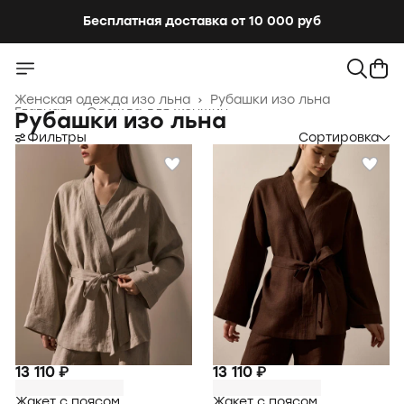
Бесплатная доставка от 10 000 руб
Женская одежда изо льна
›
Рубашки изо льна
Главная
›
Одежда для женщин
›
Рубашки изо льна
Фильтры
Сортировка
13 110 ₽
13 110 ₽
Жакет с поясом
Жакет с поясом