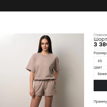
Главна
Шор
3 38
Размер
XS
Цвет
Беже
Преиму