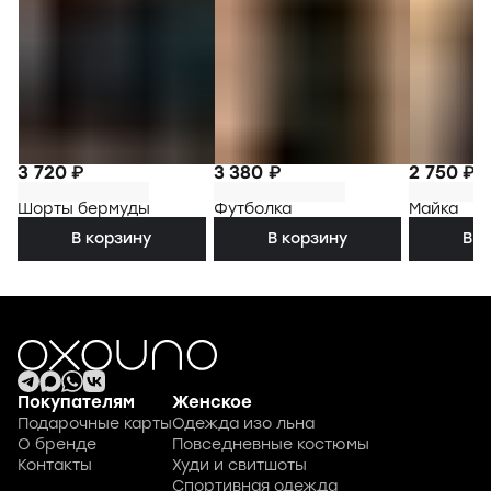
3 720 ₽
3 380 ₽
2 750 ₽
Шорты бермуды
Футболка
Майка
В корзину
В корзину
В к
Покупателям
Женское
Подарочные карты
Одежда изо льна
О бренде
Повседневные костюмы
Контакты
Худи и свитшоты
Спортивная одежда