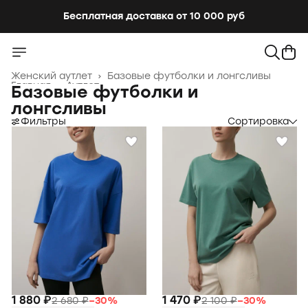
Бесплатная доставка от 10 000 руб
Бесплатная доставка от 10 000 руб
Женский аутлет
›
Базовые футболки и лонгсливы
Главная
›
Аутлет
›
Базовые футболки и
лонгсливы
Фильтры
Сортировка
1 880 ₽
1 470 ₽
2 680 ₽
−
30
%
2 100 ₽
−
30
%