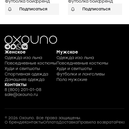
Футболка бойфренд
Футболка бойфренд
Подписаться
Подписаться
Женское
Мужское
Одежда изо льна
Одежда изо льна
Повседневные костюмы
Повседневные костюмы
Худи и свитшоты
Худи и свитшоты
Спортивная одежда
Футболки и лонгсливы
Домашняя одежда
Поло мужские
Контакты
8 (800) 201-01-08
sale@oxouno.ru
© 2026 Oxouno. Все права защищены.
О бренде
Контакты
Оплата
Доставка
Правила возврата
Рекви