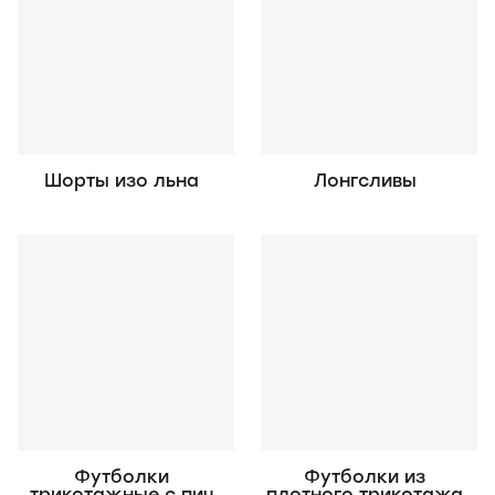
Шорты изо льна
Лонгсливы
Футболки
Футболки из
трикотажные с пич
плотного трикотажа