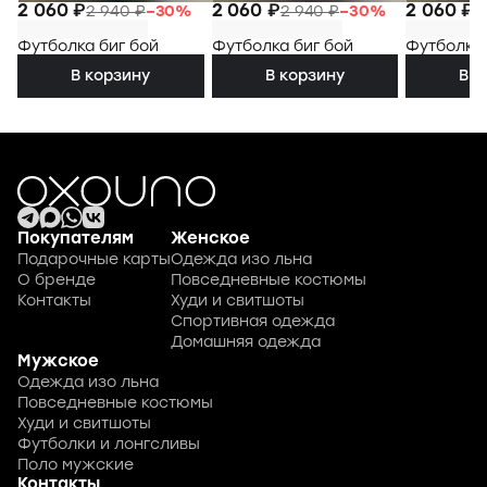
2 060 ₽
2 060 ₽
2 060 ₽
2 940 ₽
−
30
%
2 940 ₽
−
30
%
2
Футболка биг бой
Футболка биг бой
Футболка 
В корзину
В корзину
В к
Покупателям
Женское
Подарочные карты
Одежда изо льна
О бренде
Повседневные костюмы
Контакты
Худи и свитшоты
Спортивная одежда
Домашняя одежда
Мужское
Одежда изо льна
Повседневные костюмы
Худи и свитшоты
Футболки и лонгсливы
Поло мужские
Контакты