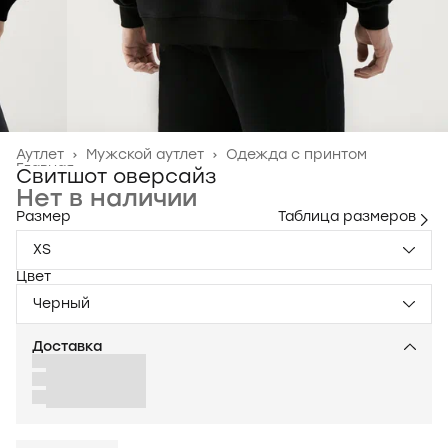
Аутлет
›
Мужской аутлет
›
Одежда с принтом
Главная
›
Свитшот оверсайз
Нет в наличии
Размер
Таблица размеров
XS
Цвет
Черный
Доставка