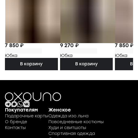
7 850 ₽
9 270 ₽
7 850 ₽
Юбка
Юбка
Юбка
В корзину
В корзину
В к
Покупателям
Женское
Подарочные карты
Одежда изо льна
О бренде
Повседневные костюмы
Контакты
Худи и свитшоты
Спортивная одежда