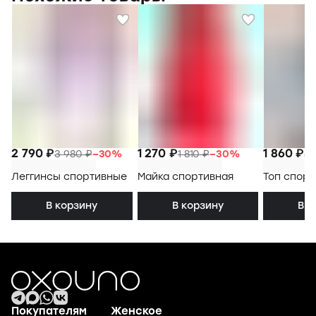
2 790 ₽
1 270 ₽
1 860 ₽
3 980 ₽
−
30
%
1 810 ₽
−
30
%
2 
Леггинсы спортивные
Майка спортивная
Топ спор
В корзину
В корзину
В к
Покупателям
Женское