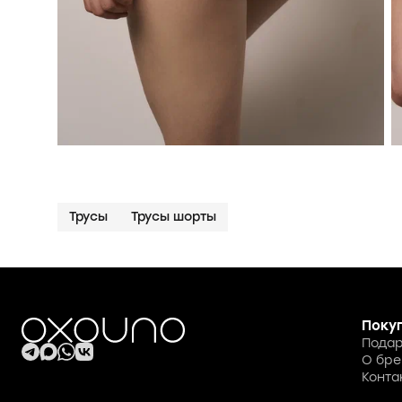
Трусы
Трусы шорты
Поку
Подар
О бре
Конта