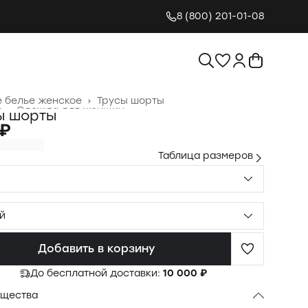
8 (800) 201-01-08
 белье женское
›
Трусы шорты
я
›
Одежда для женщин
›
ы шорты
 ₽
Таблица размеров
й
Добавить в корзину
До бесплатной доставки:
10 000 ₽
щества