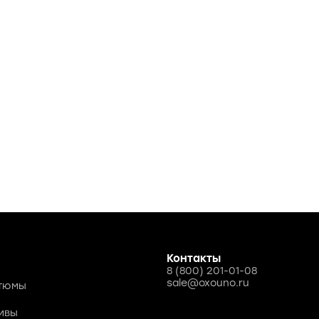
Контакты
8 (800) 201-01-08
sale@oxouno.ru
стюмы
ивы