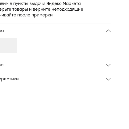
вим в пункты выдачи Яндекс Маркета
ерьте товары и верните неподходящие
чивайте после примерки
ка
ре
мини-шорты средней посадки. Ткань - трикотаж
еристики
л
OXO-0069
Женский
XS
Белый
МОДАЛ 45%; ХЛОПОК 45%;
ЭЛАСТАН 10%
Oxouno