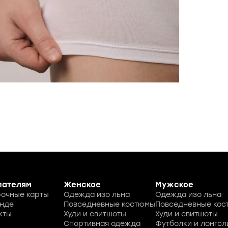
пателям
Женское
Мужское
очные карты
Одежда изо льна
Одежда изо льна
нде
Повседневные костюмы
Повседневные ко
кты
Худи и свитшоты
Худи и свитшоты
Спортивная одежда
Футболки и лонгсл