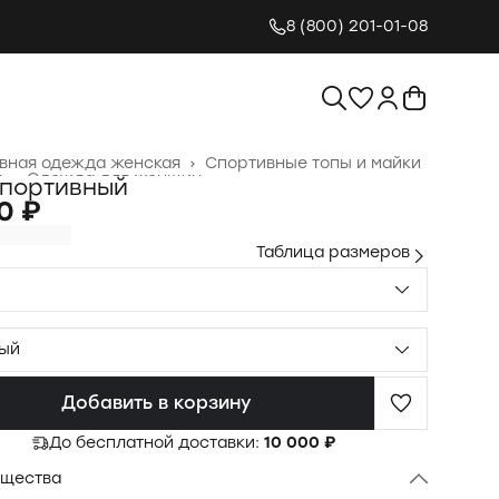
8 (800) 201-01-08
вная одежда женская
›
Спортивные топы и майки
я
›
Одежда для женщин
›
спортивный
0 ₽
Таблица размеров
ый
Добавить в корзину
До бесплатной доставки:
10 000 ₽
щества