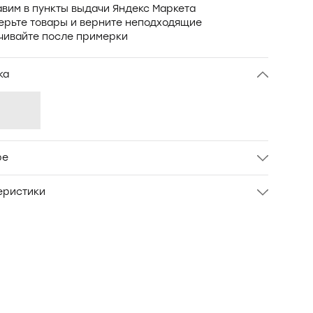
вим в пункты выдачи Яндекс Маркета
ерьте товары и верните неподходящие
чивайте после примерки
ка
ре
завязках с открытой спиной. Ткань - 100% лён.
еристики
л
OXO-4069
Женский
XS
Бежевый
ЛЁН 100%
Oxouno