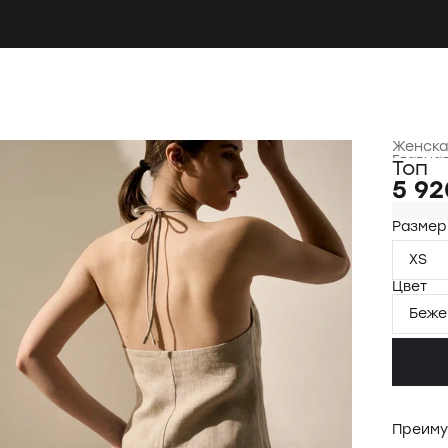
Женска
Главна
Топ
5 92
Размер
XS
Цвет
Беже
Преиму