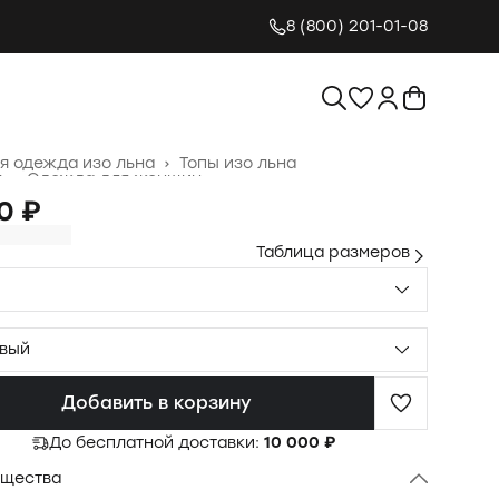
8 (800) 201-01-08
я одежда изо льна
›
Топы изо льна
я
›
Одежда для женщин
›
0 ₽
Таблица размеров
вый
Добавить в корзину
До бесплатной доставки:
10 000 ₽
щества