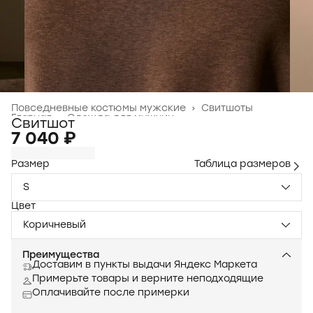
Повседневные костюмы мужские
›
Свитшоты
Главная
›
Одежда для мужчин
›
Свитшот
7 040 ₽
Размер
Таблица размеров
S
Цвет
Коричневый
Преимущества
Доставим в пункты выдачи Яндекс Маркета
Примерьте товары и верните неподходящие
Оплачивайте после примерки