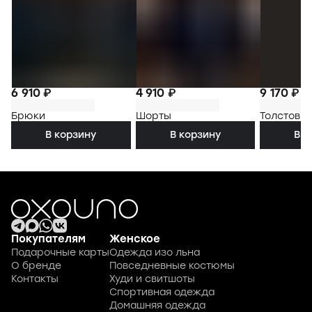
6 910 ₽
4 910 ₽
9 170 ₽
Брюки
Шорты
Толстовка
В корзину
В корзину
В к
Покупателям
Женское
Подарочные карты
Одежда изо льна
О бренде
Повседневные костюмы
Контакты
Худи и свитшоты
Спортивная одежда
Домашняя одежда