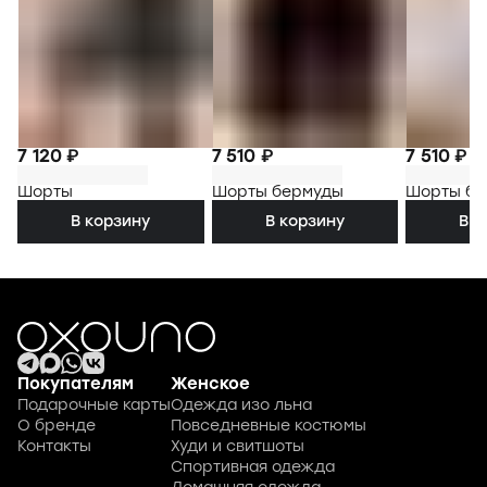
7 120 ₽
7 510 ₽
7 510 ₽
Шорты
Шорты бермуды
Шорты бе
В корзину
В корзину
В к
Покупателям
Женское
Подарочные карты
Одежда изо льна
О бренде
Повседневные костюмы
Контакты
Худи и свитшоты
Спортивная одежда