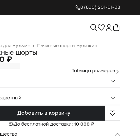
8 (800) 201-01-08
 для мужчин
›
Пляжные шорты мужские
я
›
ные шорты
0 ₽
Таблица размеров
оцветный
Добавить в корзину
До бесплатной доставки:
10 000 ₽
щества