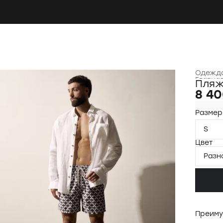
Одежда
Главна
Пляж
8 40
Размер
S
Цвет
Разн
Преиму