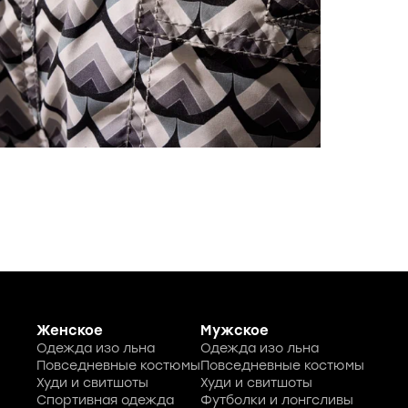
Задний
Бренд
®(Герм
Сублим
оборуд
не выг
солено
Шорты 
непром
Комфор
шорты н
Женское
Мужское
Одежда изо льна
Одежда изо льна
Повседневные костюмы
Повседневные костюмы
Худи и свитшоты
Худи и свитшоты
Спортивная одежда
Футболки и лонгсливы