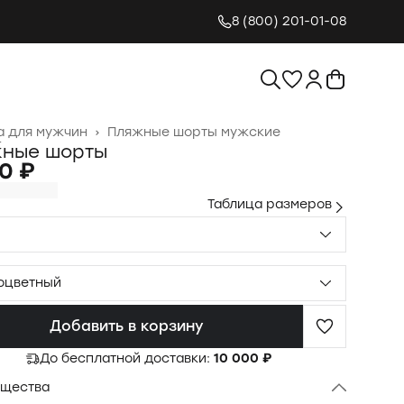
8 (800) 201-01-08
 для мужчин
›
Пляжные шорты мужские
я
›
ные шорты
0 ₽
Таблица размеров
оцветный
Добавить в корзину
До бесплатной доставки:
10 000 ₽
щества