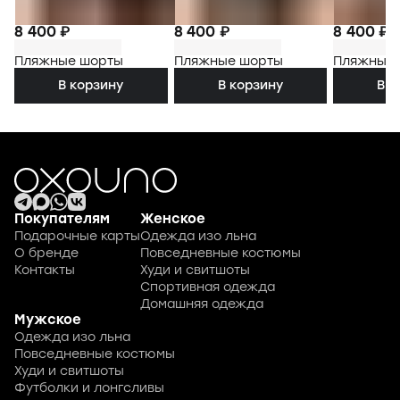
8 400 ₽
8 400 ₽
8 400 ₽
Пляжные шорты
Пляжные шорты
Пляжные
В корзину
В корзину
В к
Покупателям
Женское
Подарочные карты
Одежда изо льна
О бренде
Повседневные костюмы
Контакты
Худи и свитшоты
Спортивная одежда
Домашняя одежда
Мужское
Одежда изо льна
Повседневные костюмы
Худи и свитшоты
Футболки и лонгсливы