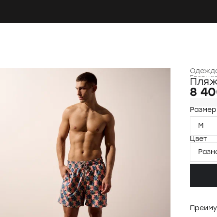
Одежда
Главна
Пляж
8 40
Размер
M
Цвет
Разн
Преиму