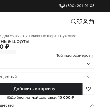
8 (800) 201-01-08
 для мужчин
›
Пляжные шорты мужские
я
›
ные шорты
0 ₽
Таблица размеров
оцветный
Добавить в корзину
До бесплатной доставки:
10 000 ₽
щества