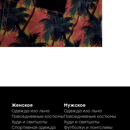
Задний
Бренд
®(Герм
Сублим
оборуд
не выг
солено
Шорты 
непром
Комфор
шорты н
Женское
Мужское
Одежда изо льна
Одежда изо льна
Повседневные костюмы
Повседневные костюмы
Худи и свитшоты
Худи и свитшоты
Спортивная одежда
Футболки и лонгсливы