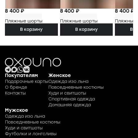
8 400 ₽
8 400 ₽
8 400 ₽
Пляжные шорты
Пляжные шорты
Пляжные
В корзину
В корзину
В к
Покупателям
Женское
Подарочные карты
Одежда изо льна
О бренде
Повседневные костюмы
Контакты
Худи и свитшоты
Спортивная одежда
Домашняя одежда
Мужское
Одежда изо льна
Повседневные костюмы
Худи и свитшоты
Футболки и лонгсливы