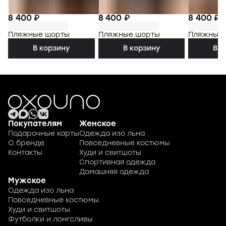
8 400 ₽
8 400 ₽
8 400 ₽
Пляжные шорты
Пляжные шорты
Пляжные
В корзину
В корзину
В к
Покупателям
Женское
Подарочные карты
Одежда изо льна
О бренде
Повседневные костюмы
Контакты
Худи и свитшоты
Спортивная одежда
Домашняя одежда
Мужское
Одежда изо льна
Повседневные костюмы
Худи и свитшоты
Футболки и лонгсливы