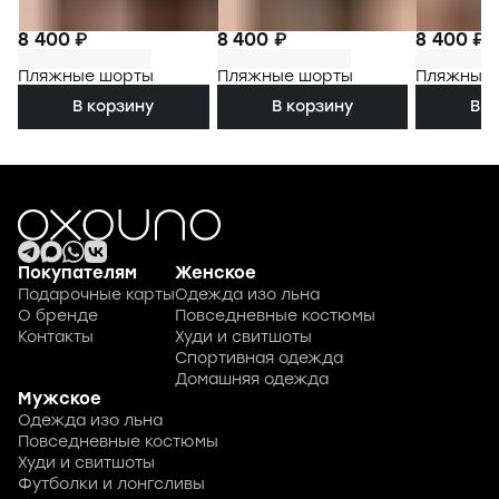
8 400 ₽
8 400 ₽
8 400 ₽
Пляжные шорты
Пляжные шорты
Пляжные
В корзину
В корзину
В к
Покупателям
Женское
Подарочные карты
Одежда изо льна
О бренде
Повседневные костюмы
Контакты
Худи и свитшоты
Спортивная одежда
Домашняя одежда
Мужское
Одежда изо льна
Повседневные костюмы
Худи и свитшоты
Футболки и лонгсливы