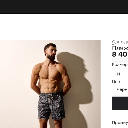
Одежда
Главна
Пляж
8 40
Размер
M
Цвет
Черн
Преиму