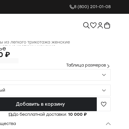
8 (800) 201-01-08
ы из легкого трикотажа женские
невные костюмы женские
›
ье
я
›
Одежда для женщин
›
0 ₽
Таблица размеров
ый
Добавить в корзину
До бесплатной доставки:
10 000 ₽
щества