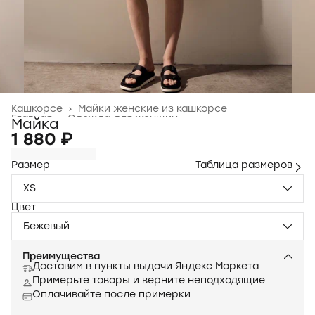
Кашкорсе
›
Майки женские из кашкорсе
Главная
›
Одежда для женщин
›
Майка
1 880 ₽
Размер
Таблица размеров
XS
Цвет
Бежевый
Преимущества
Доставим в пункты выдачи Яндекс Маркета
Примерьте товары и верните неподходящие
Оплачивайте после примерки