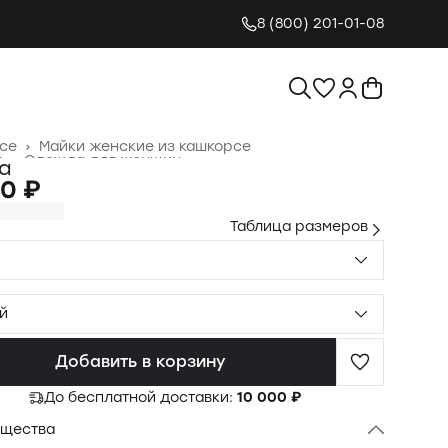
8 (800) 201-01-08
се
›
Майки женские из кашкорсе
я
›
Одежда для женщин
›
а
0 ₽
Таблица размеров
й
Добавить в корзину
До бесплатной доставки:
10 000 ₽
щества