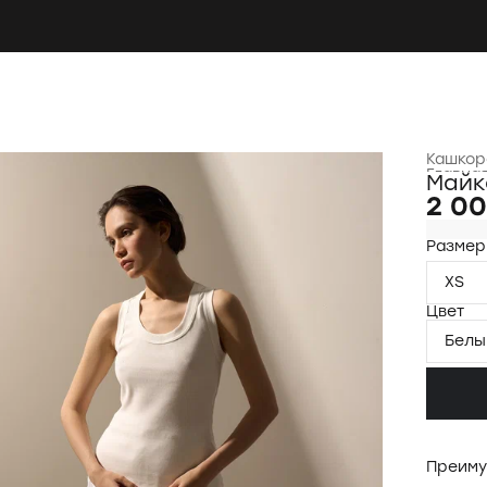
Кашкор
Главна
Майк
2 00
Размер
XS
Цвет
Белы
Преиму