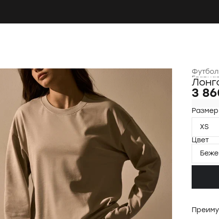
Футбол
Главна
Лонг
3 86
Размер
XS
Цвет
Беже
Преиму