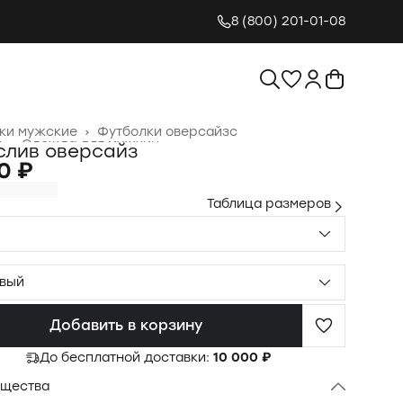
8 (800) 201-01-08
ки мужские
›
Футболки оверсайзс
я
›
Одежда для мужчин
›
слив оверсайз
0 ₽
Таблица размеров
вый
Добавить в корзину
До бесплатной доставки:
10 000 ₽
щества