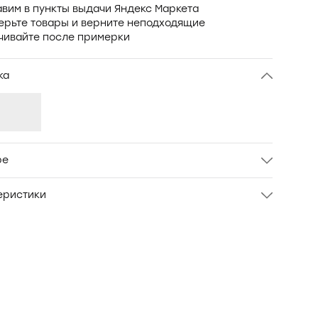
вим в пункты выдачи Яндекс Маркета
ерьте товары и верните неподходящие
чивайте после примерки
ка
ре
в оверсайз свободного кроя. Ткань - плотный
еристики
аж из американского хлопка PENYE COMPACT
л
OXO-4014
Унисекс взрослый
XS
Бежевый
ХЛОПОК 100%
Oxouno