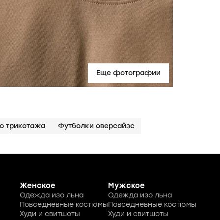
Еще фотографии
го трикотажа
Футболки оверсайзс
Женское
Мужское
Одежда изо льна
Одежда изо льна
Повседневные костюмы
Повседневные костюмы
Худи и свитшоты
Худи и свитшоты