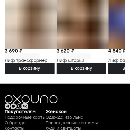
3 690 ₽
3 620 ₽
4 540 ₽
Лиф трансформер
Лиф шторки
Лиф бан
В корзину
В корзину
В к
Покупателям
Женское
Подарочные карты
Одежда изо льна
О бренде
Повседневные костюмы
Контакты
Худи и свитшоты