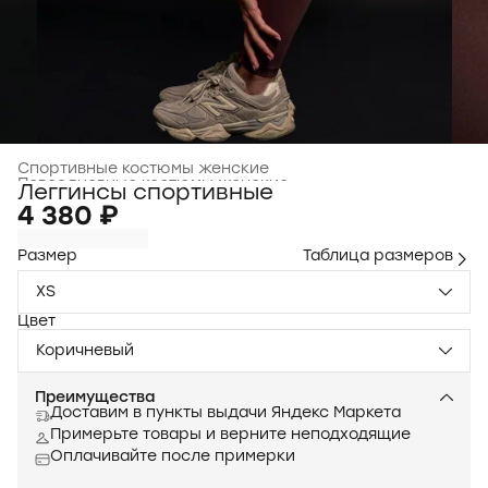
Спортивные костюмы женские
Повседневные костюмы женские
›
Леггинсы спортивные
Главная
›
Одежда для женщин
›
4 380 ₽
Размер
Таблица размеров
XS
Цвет
Коричневый
Преимущества
Доставим в пункты выдачи Яндекс Маркета
Примерьте товары и верните неподходящие
Оплачивайте после примерки