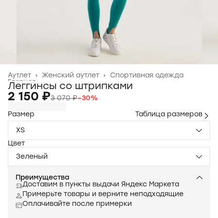
Аутлет
›
Женский аутлет
›
Спортивная одежда
Главная
›
Леггинсы со штрипками
2 150 ₽
3 070 ₽
−
30
%
Размер
Таблица размеров
XS
Цвет
Зеленый
Преимущества
Доставим в пункты выдачи Яндекс Маркета
Примерьте товары и верните неподходящие
Оплачивайте после примерки