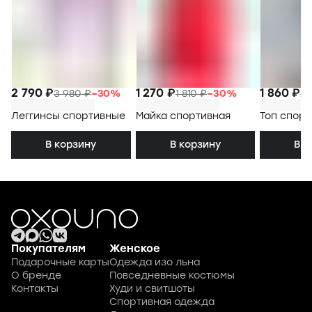
2 790 ₽
1 270 ₽
1 860 ₽
3 980 ₽
−
30
%
1 810 ₽
−
30
%
2 
Леггинсы спортивные
Майка спортивная
Топ спор
В корзину
В корзину
В к
Покупателям
Женское
Подарочные карты
Одежда изо льна
О бренде
Повседневные костюмы
Контакты
Худи и свитшоты
Спортивная одежда