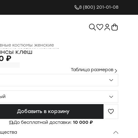
8 (800) 201-01-08
вные костюмы женские
невные костюмы женские
›
инсы клеш
я
›
Одежда для женщин
›
0 ₽
Таблица размеров
ый
Добавить в корзину
До бесплатной доставки:
10 000 ₽
щества