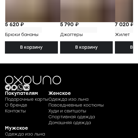
5 620 ₽
5 790 ₽
7 020 ₽
Брюки бананы
Джоггеры
Жилет
В корзину
В корзину
В к
Покупателям
Женское
Подарочные карты
Одежда изо льна
О бренде
Повседневные костюмы
Контакты
Худи и свитшоты
Спортивная одежда
Домашняя одежда
Мужское
Одежда изо льна