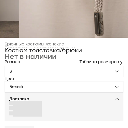
Брючные костюмы женские
Повседневные костюмы женские
›
Костюм толстовка/брюки
Главная
›
Одежда для женщин
›
Нет в наличии
Размер
Таблица размеров
S
Цвет
Белый
Доставка