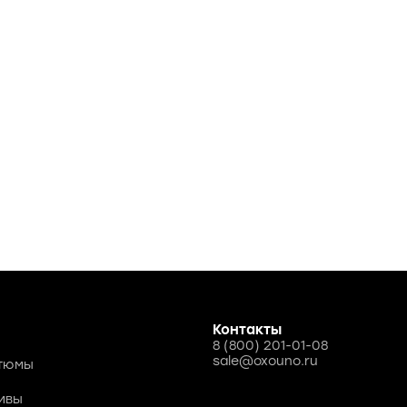
Контакты
8 (800) 201-01-08
sale@oxouno.ru
стюмы
ивы