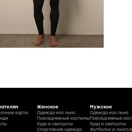
пателям
Женское
Мужское
очные карты
Одежда изо льна
Одежда изо льна
нде
Повседневные костюмы
Повседневные ко
кты
Худи и свитшоты
Худи и свитшоты
Спортивная одежда
Футболки и лонгсл