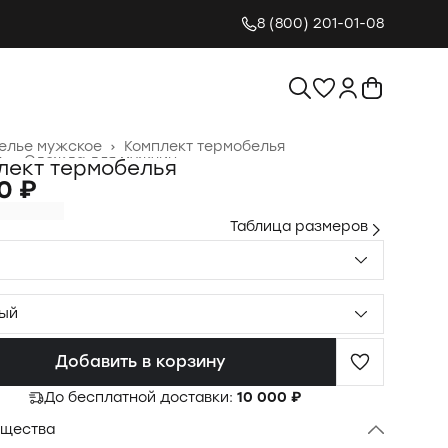
8 (800) 201-01-08
елье мужское
›
Комплект термобелья
я
›
Одежда для мужчин
›
лект термобелья
0 ₽
Таблица размеров
ый
Добавить в корзину
До бесплатной доставки:
10 000 ₽
щества