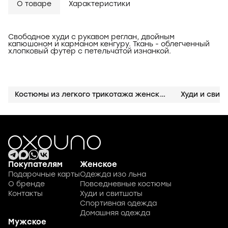
О товаре
Характеристики
Свободное худи с рукавом реглан, двойным
капюшоном и карманом кенгуру. Ткань - облегченный
хлопковый футер с петельчатой изнанкой.
Костюмы из легкого трикотажа женские
Худи и свит
Покупателям
Женское
Подарочные карты
Одежда изо льна
О бренде
Повседневные костюмы
Контакты
Худи и свитшоты
Спортивная одежда
Домашняя одежда
Мужское