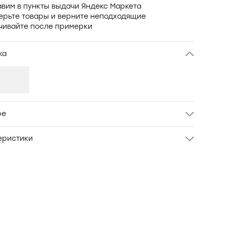
вим в пункты выдачи Яндекс Маркета
ерьте товары и верните неподходящие
чивайте после примерки
ка
ре
ка полуприлегающего кроя. Ткань - трикотаж
еристики
плотности из бамбука с хлопком.
л
OXO-3076-994
Мужской
S
Фиолетовый
БАМБУК 50%; ХЛОПОК 50%
Oxouno