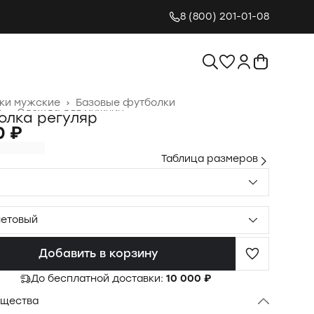
8 (800) 201-01-08
ки мужские
›
Базовые футболки
я
›
Одежда для мужчин
›
олка регуляр
0 ₽
Таблица размеров
етовый
Добавить в корзину
До бесплатной доставки:
10 000 ₽
щества