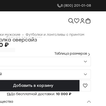
8 (800) 201-01-08
ки мужские
›
Футболки и лонгсливы с принтом
я
›
Одежда для мужчин
›
олка оверсайз
0 ₽
Таблица размеров
й
Добавить в корзину
До бесплатной доставки:
10 000 ₽
щества