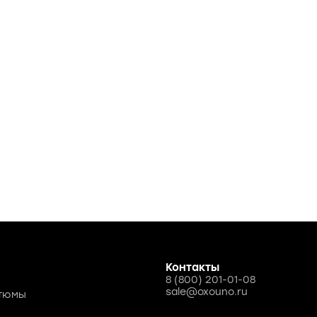
Контакты
8 (800) 201-01-08
sale@oxouno.ru
стюмы