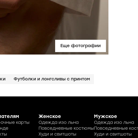
Еще фотографии
лки
Футболки и лонгсливы с принтом
пателям
Женское
Мужское
очные карты
Одежда изо льна
Одежда изо льна
нде
Повседневные костюмы
Повседневные ко
кты
Худи и свитшоты
Худи и свитшоты