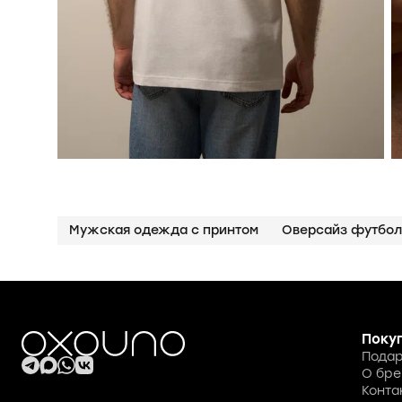
Мужская одежда с принтом
Оверсайз футбо
Поку
Подар
О бре
Конта