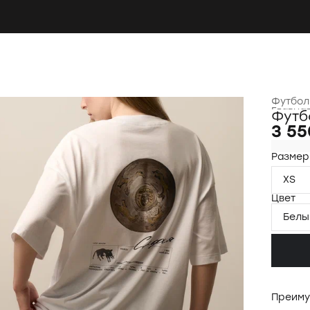
Футбол
Главна
Футб
3 55
Размер
XS
Цвет
Белы
Преиму