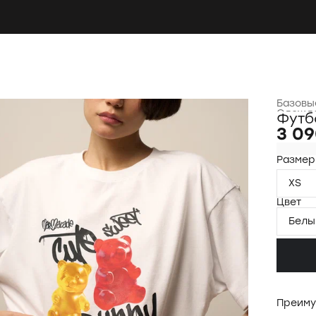
Базовы
Одежда
Футб
Главна
3 09
Размер
XS
Цвет
Белы
Преиму