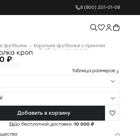
8 (800) 201-01-08
е футболки
›
Короткие футболки с принтом
 для женщин
›
Футболки и лонгсливы
›
олка кроп
я
›
0 ₽
Таблица размеров
й
Добавить в корзину
До бесплатной доставки:
10 000 ₽
щества