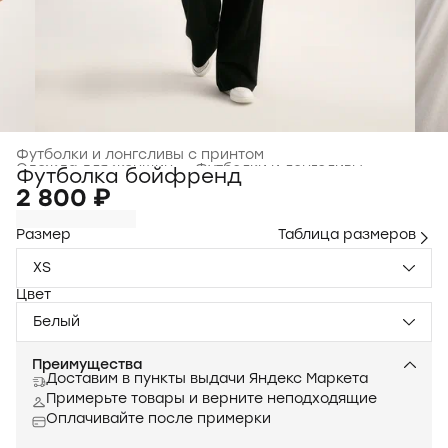
Футболки и лонгсливы с принтом
Одежда для женщин
›
Футболки и лонгсливы
›
Футболка бойфренд
Главная
›
2 800 ₽
Размер
Таблица размеров
XS
Цвет
Белый
Преимущества
Доставим в пункты выдачи Яндекс Маркета
Примерьте товары и верните неподходящие
Оплачивайте после примерки