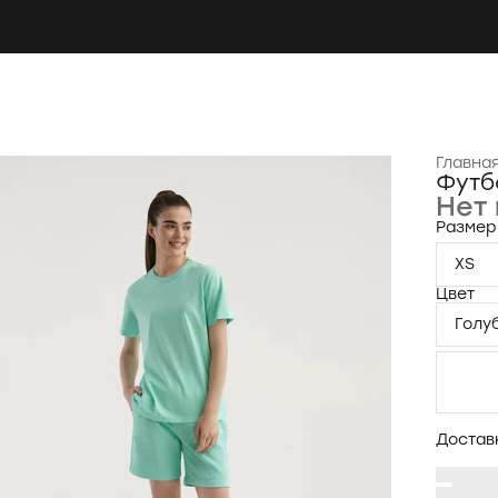
Главна
Футб
Нет 
Размер
XS
Цвет
Голу
Достав