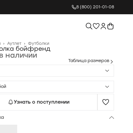
8 (800) 201-01-08
я
›
Аутлет
›
Футболки
олка бойфренд
в наличии
Таблица размеров
бой
Узнать о поступлении
ка