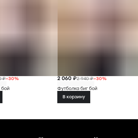
2 060 ₽
0 ₽
−
30
%
2 940 ₽
−
30
%
 бой
Футболка биг бой
В корзину