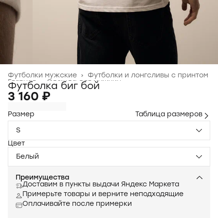
Футболки мужские
›
Футболки и лонгсливы с принтом
Главная
›
Одежда для мужчин
›
Футболка биг бой
3 160 ₽
Размер
Таблица размеров
S
Цвет
Белый
Преимущества
Доставим в пункты выдачи Яндекс Маркета
Примерьте товары и верните неподходящие
Оплачивайте после примерки