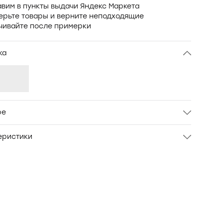
вим в пункты выдачи Яндекс Маркета
ерьте товары и верните неподходящие
чивайте после примерки
ка
ре
ющая футболка в рубчик. Ткань - тенсел.
еристики
л
OXO-4770
Женский
S
Белый
ТЕНСЕЛ 92%; ЛАЙКРА 8%
Oxouno