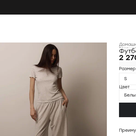
Домашн
Главна
Футб
2 27
Размер
S
Цвет
Белы
Преиму