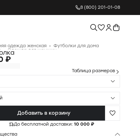
8 (800) 201-01-08
яя одежда женская
›
Футболки для дома
я
›
Одежда для женщин
›
олка
0 ₽
Таблица размеров
й
Добавить в корзину
До бесплатной доставки:
10 000 ₽
щества