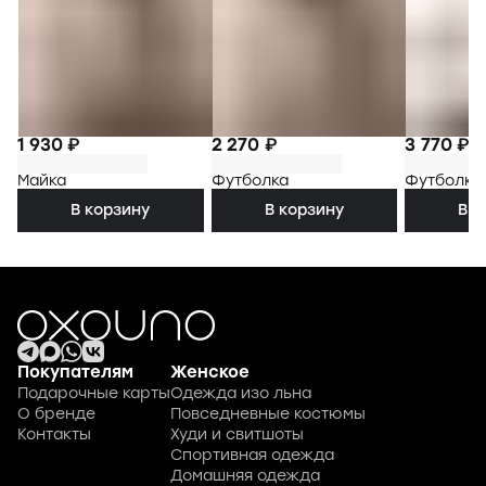
1 930 ₽
2 270 ₽
3 770 ₽
Майка
Футболка
Футболка
В корзину
В корзину
В к
Покупателям
Женское
Подарочные карты
Одежда изо льна
О бренде
Повседневные костюмы
Контакты
Худи и свитшоты
Спортивная одежда
Домашняя одежда