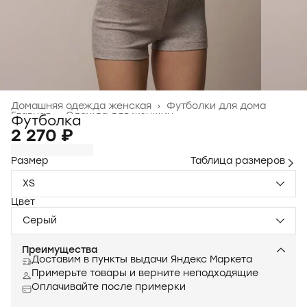
Домашняя одежда женская
›
Футболки для дома
Главная
›
Одежда для женщин
›
Футболка
2 270 ₽
Размер
Таблица размеров
XS
Цвет
Серый
Преимущества
Доставим в пункты выдачи Яндекс Маркета
Примерьте товары и верните неподходящие
Оплачивайте после примерки