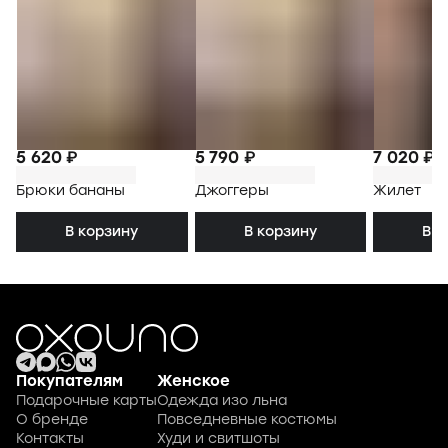
5 620 ₽
5 790 ₽
7 020 ₽
Брюки бананы
Джоггеры
Жилет
В корзину
В корзину
В к
Покупателям
Женское
Подарочные карты
Одежда изо льна
О бренде
Повседневные костюмы
Контакты
Худи и свитшоты