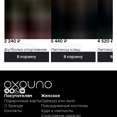
2 240 ₽
5 440 ₽
4 520 ₽
Футболка спортивная
Леггинсы клеш
Леггинсы
В корзину
В корзину
В к
Покупателям
Женское
Подарочные карты
Одежда изо льна
О бренде
Повседневные костюмы
Контакты
Худи и свитшоты
Спортивная одежда