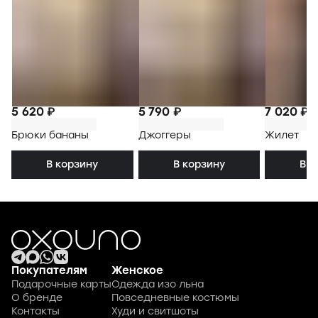
5 620 ₽
5 790 ₽
7 020 ₽
Брюки бананы
Джоггеры
Жилет
В корзину
В корзину
В к
Покупателям
Женское
Подарочные карты
Одежда изо льна
О бренде
Повседневные костюмы
Контакты
Худи и свитшоты