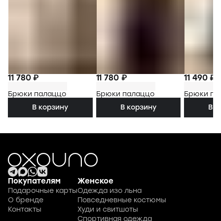
11 780 ₽
11 780 ₽
11 490 ₽
Брюки палаццо
Брюки палаццо
Брюки па
В корзину
В корзину
В к
Покупателям
Женское
Подарочные карты
Одежда изо льна
О бренде
Повседневные костюмы
Контакты
Худи и свитшоты
Спортивная одежда