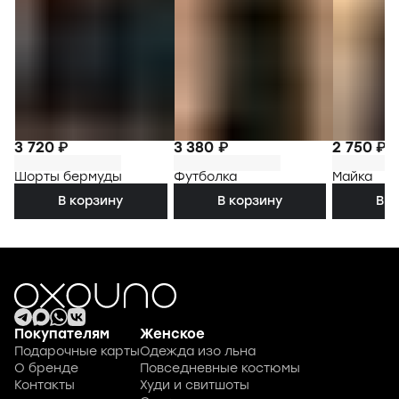
3 720 ₽
3 380 ₽
2 750 ₽
Шорты бермуды
Футболка
Майка
В корзину
В корзину
В к
Покупателям
Женское
Подарочные карты
Одежда изо льна
О бренде
Повседневные костюмы
Контакты
Худи и свитшоты